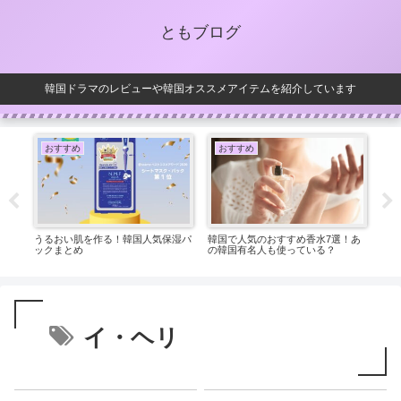
ともブログ
韓国ドラマのレビューや韓国オススメアイテムを紹介しています
おすすめ
おすすめ
お
い！
うるおい肌を作る！韓国人気保湿パ
韓国で人気のおすすめ香水7選！あ
「魔
ックまとめ
の韓国有名人も使っている？
◎お
イ・ヘリ