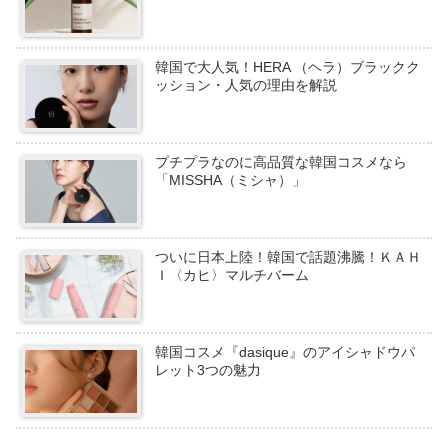
韓国で大人気！HERA （ヘラ）ブラックク
ッション・人気の理由を解説
プチプラなのに高品質な韓国コスメなら
「MISSHA（ミシャ）」
ついに日本上陸！韓国で話題沸騰！ＫＡＨ
Ｉ〈カヒ〉マルチバーム
韓国コスメ『dasique』のアイシャドウパ
レット3つの魅力