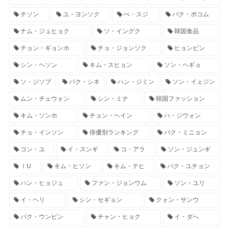
チソン
ユ・ヨンソク
ぺ・スジ
パク・ボコム
ナム・ジュヒョク
ソ・イングク
韓国食品
チョン・ギョンホ
チョ・ジョンソク
ヒョンビン
シン・ヘソン
キム・スヒョン
ソン・ヘギョ
ソ・ジソプ
パク・シネ
ハン・ジミン
ソン・イェジン
ムン・チェウォン
シン・ミナ
韓国ファッション
キム・ソンホ
チョン・ヘイン
ハ・ジウォン
チョ・インソン
俳優別ランキング
パク・ミニョン
コン・ユ
イ・スンギ
コ・アラ
ソン・ジュンギ
ⅠU
キム・ヒソン
キム・テヒ
パク・ユチョン
ハン・ヒョジュ
ファン・ジョンウム
ソン・ユリ
イ・ヘリ
シン・セギョン
クォン・サンウ
パク・ウンビン
チャン・ヒョク
イ・ダへ