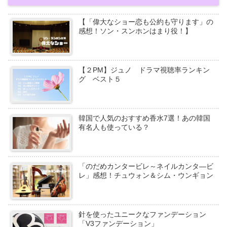
【「偉大なショー恋も公約も守ります」の
感想！ソン・スンホンはまり役！】
【２PM】ジュノ ドラマ視聴率ランキン
グ ベスト５
韓国で人気のおすすめ香水7選！あの韓国
有名人も使っている？
「のだめカンタービレ～ネイルカンタ―ビ
レ」感想！チュウォン＆シム・ウンギョン
針を使ったユニークなファンデーション
「V3ファンデーション」