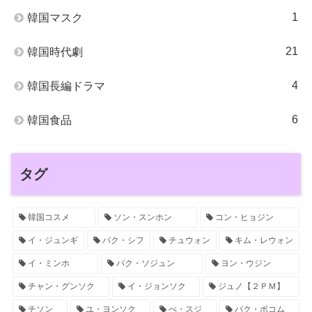
1
韓国マスク
21
韓国時代劇
4
韓国長編ドラマ
6
韓国食品
タグ
韓国コスメ
ソン・スンホン
コン・ヒョジン
イ・ジュンギ
パク・シフ
チュウォン
キム・レウォン
イ・ミンホ
パク・ソジュン
ヨン・ウジン
チャン・グンソク
イ・ジョンソク
ジュノ【２ＰＭ】
チソン
ユ・ヨンソク
ぺ・スジ
パク・ボコム