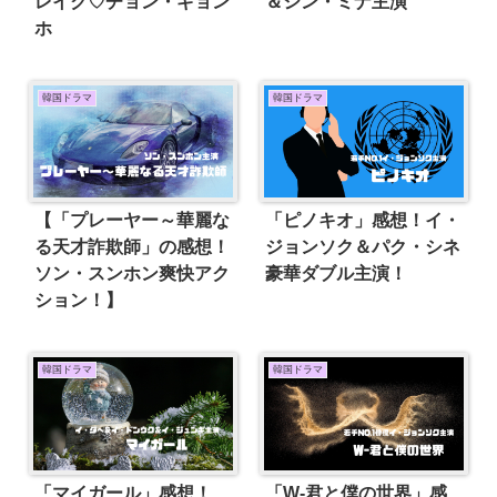
レイク♡チョン・ギョン
＆シン・ミナ主演
ホ
韓国ドラマ
韓国ドラマ
【「プレーヤー～華麗な
「ピノキオ」感想！イ・
る天才詐欺師」の感想！
ジョンソク＆パク・シネ
ソン・スンホン爽快アク
豪華ダブル主演！
ション！】
韓国ドラマ
韓国ドラマ
「マイガール」感想！
「W-君と僕の世界」感