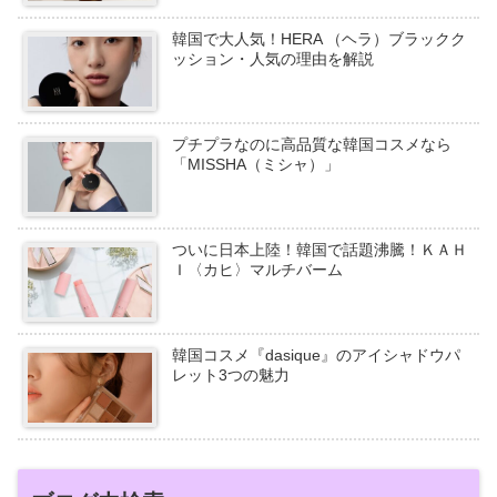
韓国で大人気！HERA （ヘラ）ブラックク
ッション・人気の理由を解説
プチプラなのに高品質な韓国コスメなら
「MISSHA（ミシャ）」
ついに日本上陸！韓国で話題沸騰！ＫＡＨ
Ｉ〈カヒ〉マルチバーム
韓国コスメ『dasique』のアイシャドウパ
レット3つの魅力