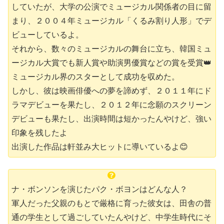
していたが、大学の公演でミュージカル関係者の目に留
まり、２００４年ミュージカル「くるみ割り人形」でデ
ビューしているよ。
それから、数々のミュージカルの舞台に立ち、韓国ミュ
ージカル大賞でも新人賞や助演男優賞などの賞を受賞👑
ミュージカル界のスターとして成功を収めた。
しかし、彼は映画俳優への夢を諦めず、２０１１年にド
ラマデビューを果たし、２０１２年に念願のスクリーン
デビューも果たし、出演時間は短かったんやけど、強い
印象を残したよ
出演した作品は軒並み大ヒットに導いているよ😊
ナ・ボンソンを演じたパク・ボヨンはどんな人？
軍人だった父親のもとで厳格に育った彼女は、田舎の普
通の学生として過ごしていたんやけど、中学生時代に
そ