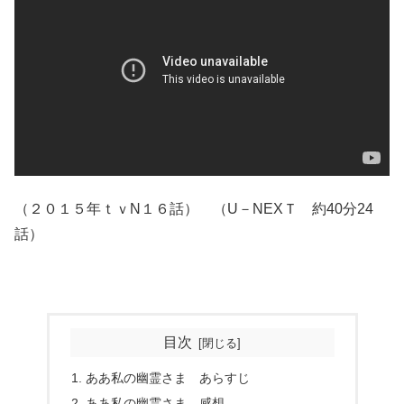
（２０１５年ｔｖN１６話） （U－NEXＴ 約40分24
話）
目次
ああ私の幽霊さま あらすじ
ああ私の幽霊さま 感想