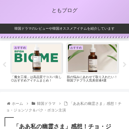
ともブログ
韓国ドラマのレビューや韓国オススメアイテムを紹介しています
おすすめ
おすすめ
お
韓国
「魔女工場」は高品質でコスパ良し
肌の悩みにあわせて取り入れたい！
大人
◎おすすめアイテムまとめ！
韓国プチプラ人気美容液4選
ンケ
ホーム
韓国ドラマ
「ああ私の幽霊さま」感想！チ
ョ・ジョンソク＆パク・ボヨン主演
「ああ私の幽霊さま」感想！チョ・ジ