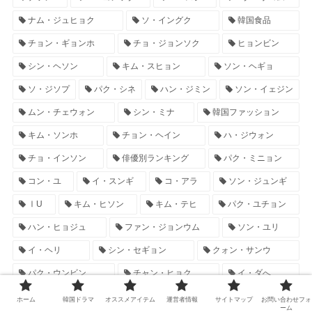
ナム・ジュヒョク
ソ・イングク
韓国食品
チョン・ギョンホ
チョ・ジョンソク
ヒョンビン
シン・ヘソン
キム・スヒョン
ソン・ヘギョ
ソ・ジソプ
パク・シネ
ハン・ジミン
ソン・イェジン
ムン・チェウォン
シン・ミナ
韓国ファッション
キム・ソンホ
チョン・ヘイン
ハ・ジウォン
チョ・インソン
俳優別ランキング
パク・ミニョン
コン・ユ
イ・スンギ
コ・アラ
ソン・ジュンギ
ⅠU
キム・ヒソン
キム・テヒ
パク・ユチョン
ハン・ヒョジュ
ファン・ジョンウム
ソン・ユリ
イ・ヘリ
シン・セギョン
クォン・サンウ
パク・ウンビン
チャン・ヒョク
イ・ダへ
チョン・リョウォン
ムン・グニョン
ホーム
韓国ドラマ
オススメアイテム
運営者情報
サイトマップ
お問い合わせフォ
ーム