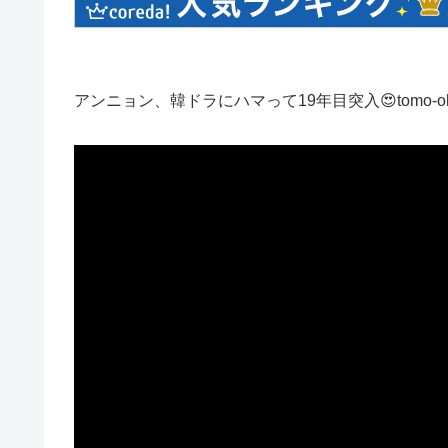
アンニョン、韓ドラにハマって19年目突入😍tomo-ob