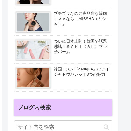
プチプラなのに高品質な韓国
コスメなら「MISSHA（ミシ
ャ）」
ついに日本上陸！韓国で話題
沸騰！ＫＡＨＩ〈カヒ〉マル
チバーム
韓国コスメ『dasique』のアイ
シャドウパレット3つの魅力
ブログ内検索