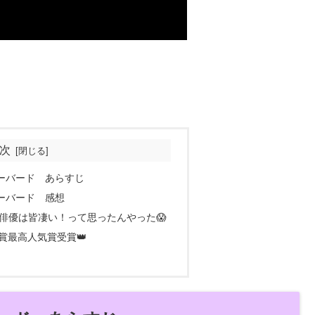
次
ーバード あらすじ
ーバード 感想
俳優は皆凄い！って思ったんやった😱
賞最高人気賞受賞👑