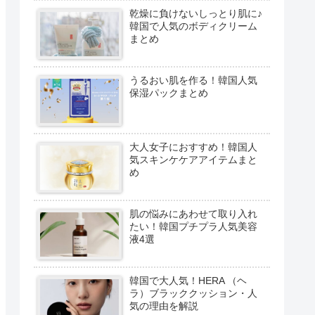
乾燥に負けないしっとり肌に♪
韓国で人気のボディクリーム
まとめ
うるおい肌を作る！韓国人気
保湿パックまとめ
大人女子におすすめ！韓国人
気スキンケケアアイテムまと
め
肌の悩みにあわせて取り入れ
たい！韓国プチプラ人気美容
液4選
韓国で大人気！HERA （ヘ
ラ）ブラッククッション・人
気の理由を解説