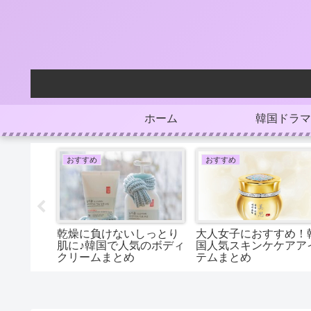
ホーム
韓国ドラマ
おすすめ
おすすめ
すすめ香
乾燥に負けないしっとり
大人女子におすすめ！
国有名人
肌に♪韓国で人気のボディ
国人気スキンケケアア
クリームまとめ
テムまとめ