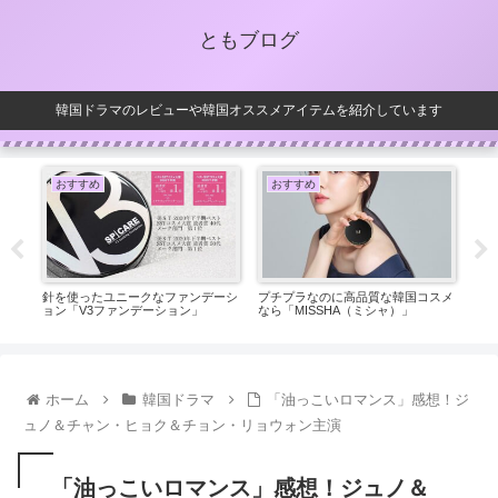
ともブログ
韓国ドラマのレビューや韓国オススメアイテムを紹介しています
おすすめ
おすすめ
お
スキ
針を使ったユニークなファンデーシ
プチプラなのに高品質な韓国コスメ
韓国
ョン「V3ファンデーション」
なら「MISSHA（ミシャ）」
ドウ
ホーム
韓国ドラマ
「油っこいロマンス」感想！ジ
ュノ＆チャン・ヒョク＆チョン・リョウォン主演
「油っこいロマンス」感想！ジュノ＆