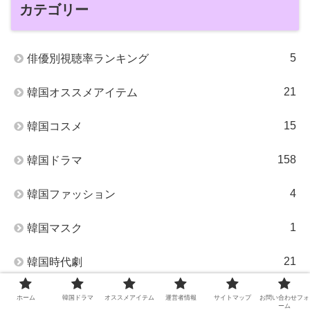
カテゴリー
5
俳優別視聴率ランキング
21
韓国オススメアイテム
15
韓国コスメ
158
韓国ドラマ
4
韓国ファッション
1
韓国マスク
21
韓国時代劇
4
韓国長編ドラマ
ホーム
韓国ドラマ
オススメアイテム
運営者情報
サイトマップ
お問い合わせフォ
ーム