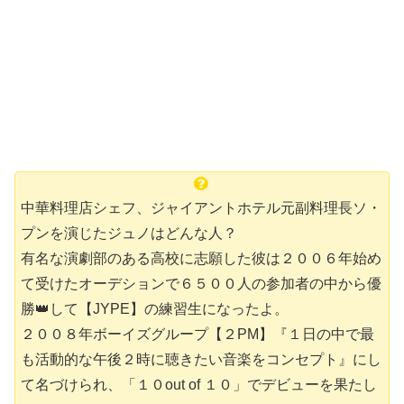
中華料理店シェフ、ジャイアントホテル元副料理長ソ・
プンを演じたジュノはどんな人？
有名な演劇部のある高校に志願した彼は２００６年始め
て受けたオーデションで６５００人
の参加者の中から優
勝👑して【JYPE】の練習生になったよ。
２００８年ボーイズグループ【２PM】『１日の中で最
も活動的な午後２時に聴きたい音楽をコンセプト』にし
て名づけられ、「１０out of １０」でデビューを果たし