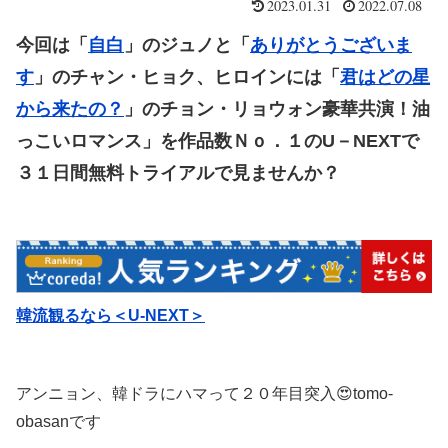
2023.01.31
2022.07.08
今回は「
自白
」のジュノ
と「
ありがとうございま
す
」のチャン・ヒョク、ヒロインには「
君はどの星
から来たの？
」のチョン・リョウォン豪華共演！
油
っこいロマンス」を作品数Ｎｏ．１のU－NEXTで
３１日間無料トライアルで見ませんか？
韓流観るなら＜U-NEXT＞
アンニョン、韓ドラにハマって２０年目突入😍tomo-
obasanです