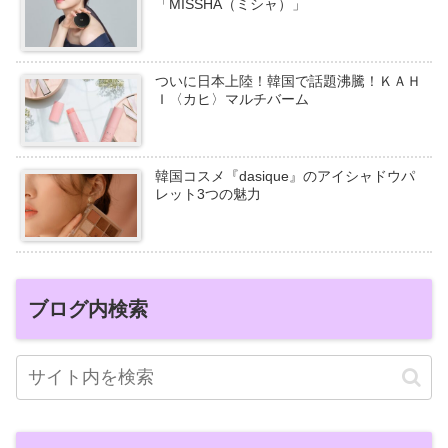
「MISSHA（ミシャ）」
ついに日本上陸！韓国で話題沸騰！ＫＡＨ
Ｉ〈カヒ〉マルチバーム
韓国コスメ『dasique』のアイシャドウパ
レット3つの魅力
ブログ内検索