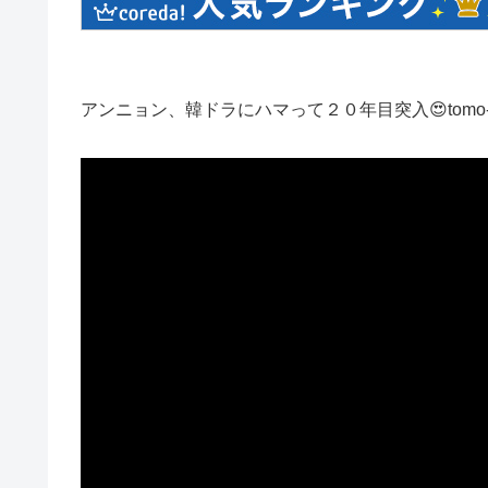
アンニョン、韓ドラにハマって２０年目突入😍tomo-o