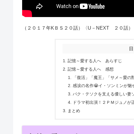
（２０１７年KＢＳ２０話）〈U－NEXT ２０話）
目
記憶～愛する人へ あらすじ
記憶～愛する人へ 感想
「復活」「魔王」「サメ～愛の
感涙の名作😭イ・ソンミンが魅
パク・テソクを支える優しい妻
ドラマ初出演！２ＰＭジュノが正
まとめ