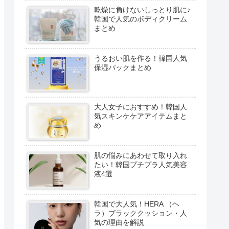
乾燥に負けないしっとり肌に♪
韓国で人気のボディクリーム
まとめ
うるおい肌を作る！韓国人気
保湿パックまとめ
大人女子におすすめ！韓国人
気スキンケケアアイテムまと
め
肌の悩みにあわせて取り入れ
たい！韓国プチプラ人気美容
液4選
韓国で大人気！HERA （ヘ
ラ）ブラッククッション・人
気の理由を解説