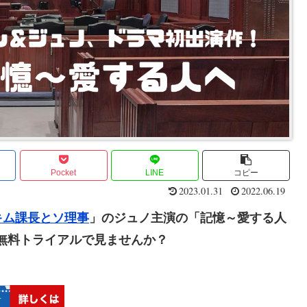
Pocket
LINE
コピー
2023.01.31
2022.06.19
キム課長とソ理事
」のジュノ主演の「記憶～愛する人
間無料トライアルで見ませんか？