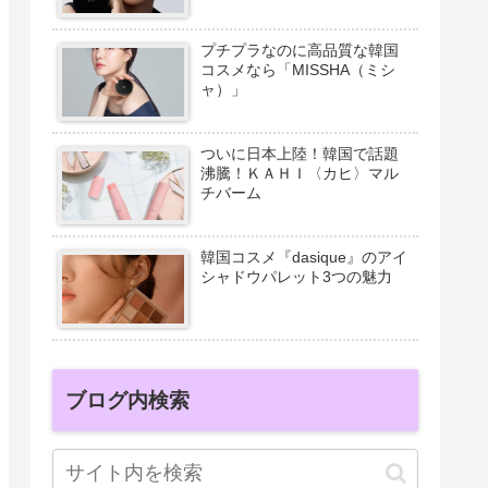
プチプラなのに高品質な韓国
コスメなら「MISSHA（ミシ
ャ）」
ついに日本上陸！韓国で話題
沸騰！ＫＡＨＩ〈カヒ〉マル
チバーム
韓国コスメ『dasique』のアイ
シャドウパレット3つの魅力
ブログ内検索