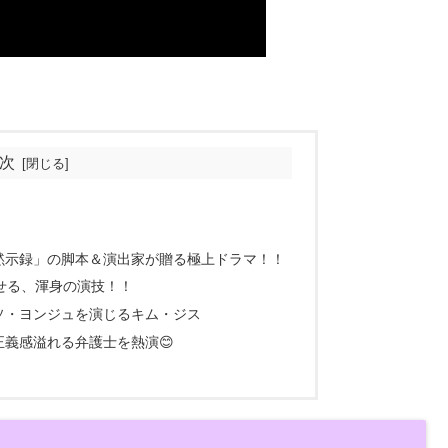
次
黙示録」の脚本＆演出家が贈る極上ドラマ！！
せる、渾身の演技！！
ソ・ヨンジュを演じるキム・ジス
義感溢れる弁護士を熱演😊