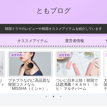
ともブログ
韓国ドラマのレビューや韓国オススメアイテムを紹介しています
オススメアイテム
運営者情報
おすすめ
おすすめ
り
プチプラなのに高品質な
ついに日本上陸！韓国で
ディ
韓国コスメなら
話題沸騰！ＫＡＨＩ〈カ
「MISSHA（ミシャ）」
ヒ〉マルチバーム