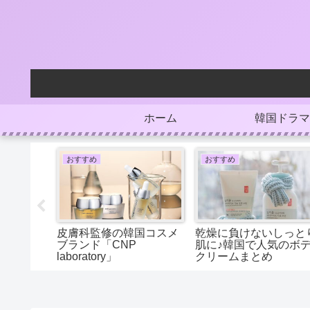
ホーム
韓国ドラマ
おすすめ
おすすめ
ークなフ
皮膚科監修の韓国コスメ
乾燥に負けないしっと
「V3ファ
ブランド「CNP
肌に♪韓国で人気のボ
laboratory」
クリームまとめ