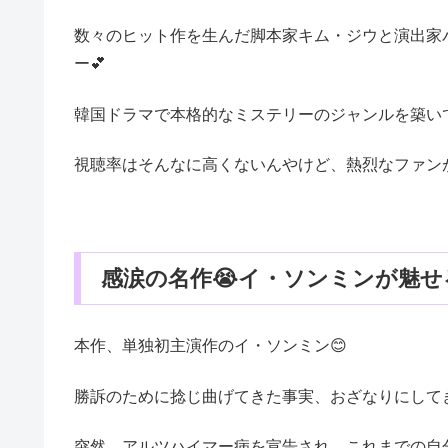
数々のヒット作を生んだ脚本家キム・ジウと演出家
ー💕
韓国ドラマで本格的なミステリーのジャンルを築いて
視聴率はそんなに高くないんやけど、熱烈なファン
感涙の名作😭イ・ソンミンが魅せ
本作、単独初主演作のイ・ソンミン😊
勝訴のために捻じ曲げてきた事実、おざなりにして
突然、アルツハイマー病を宣告され、これまでの自