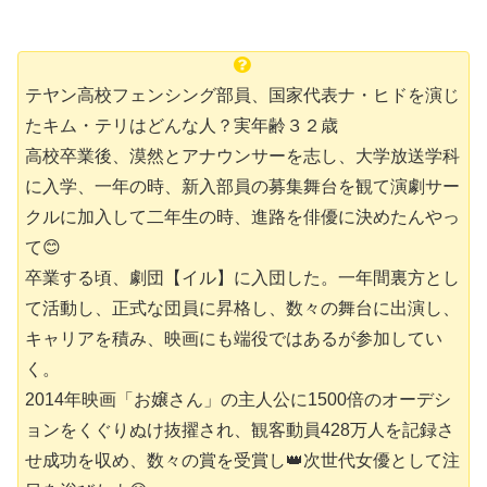
テヤン高校フェンシング部員、国家代表ナ・ヒドを演じ
たキム・テリはどんな人？実年齢３２歳
高校卒業後、漠然とアナウンサーを志し、大学放送学科
に入学、一年の時、新入部員の募集舞台を観て演劇サー
クルに加入して二年生の時、進路を俳優に決めたんやっ
て😊
卒業する頃、劇団【イル】に入団した。一年間裏方とし
て活動し、正式な団員に昇格し、数々の舞台に出演し、
キャリアを積み、映画にも端役ではあるが参加してい
く。
2014年映画「お嬢さん」の主人公に1500倍のオーデシ
ョンをくぐりぬけ抜擢され、観客動員428万人を記録さ
せ成功を収め、数々の賞を受賞し👑次世代女優として注