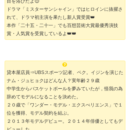
目を浴びたよ😊
ドラマ「ミスターサンシャイン」ではヒロインに抜擢さ
れて、ドラマ初主演を果たし新人賞受賞👑
本作「二十五・二十一」でも百想芸術大賞最優秀演技
賞・人気賞を受賞しているよ👑👑
貸本屋店員⇒UBSスポーツ記者、ペク。イジンを演じた
ナム・ジュヒョクはどんな人？実年齢２９歳
中学生からバスケットボールを夢みていたが，怪我の為
辞めてモデルになることを決めた。
２０歳で「ワンダー・モデル・エクスぺリエンス」で１
位を獲得、モデル契約を結ぶ。
２０１３年モデルデビュー。２０１４年俳優としてもデ
ビューした。