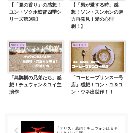
【「夏の香り」の感想！
【「男が愛する時」感
ユン・ソクホ監督四季シ
想！ソン・スンホンの魅
リーズ第3弾】
力再発見！愛の心理
劇！】
韓国ドラマ
韓国ドラマ
「烏鵲橋の兄弟たち」感
「コーヒープリンス一号
想！チュウォン＆ユイ主
店」感想！コン・ユ＆ユ
演作
ン・ウネ出世作！！
「アリス」感想！チュウォンは＆キ
ム・ヒソン主演