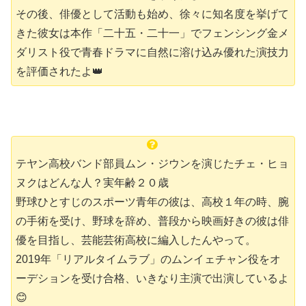
その後、俳優として活動も始め、徐々に知名度を挙げて
きた彼女は本作「二十五・二十一」でフェンシング金メ
ダリスト役で青春ドラマに自然に溶け込み優れた演技力
を評価されたよ👑
テヤン高校バンド部員ムン・ジウンを演じたチェ・ヒョ
ヌクはどんな人？実年齢２０歳
野球ひとすじのスポーツ青年の彼は、高校１年の時、腕
の手術を受け、野球を辞め、普段から映画好きの彼は俳
優を目指し、芸能芸術高校に編入したんやって。
2019年「リアルタイムラブ」のムンイェチャン役をオ
ーデションを受け合格、いきなり主演で出演しているよ
😊