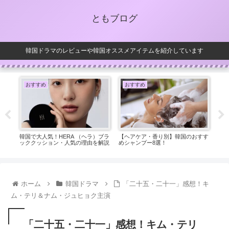
ともブログ
韓国ドラマのレビューや韓国オススメアイテムを紹介しています
おすすめ
おすすめ
お
良し
韓国で大人気！HERA （ヘラ）ブラ
【ヘアケア・香り別】韓国のおすす
うる
ッククッション・人気の理由を解説
めシャンプー8選！
ック
ホーム
韓国ドラマ
「二十五・二十一」感想！キ
ム・テリ＆ナム・ジュヒョク主演
「二十五・二十一」感想！キム・テリ