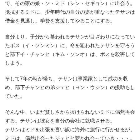
で、その家の娘・ソ・ミド（シン・セギョン）に出会う。
抵抗するミドに、少年時代の自分の姿が重なったテサンは
借金を見逃し、学費を支援してやることにする。
自分より、子分から慕われるテサンが目ざわりになってい
たボス（イ・ソンミン）に、命を狙われたテサンを守ろう
と部下イ・チャンヒ（キム・ソンオ）は、ボスを殺害して
しまう。
そして7年の時が経ち、テサンは事業家として成功を収
め、部下チャンヒの弟ジェヒ（ヨン・ウジン）の援助もし
ていた。
そんな中、いまだ貧しさから抜けられないミドに偶然再会
する。テサンは彼女を自分の会社に就職させる。
テサンはミドを出張を言い訳に海外に旅行に行かせるが、
ミドは、偶然出会ったジェヒと惹かれ合っていき・・・。