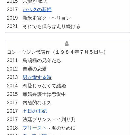
2015 六龍が飛ぶ
2017
ハベクの新婦
2019 新米史官ク・ヘリョン
2021 それでも僕らは走り続ける
ヨン・ウジン代表作（１９８４年７月５日生）
2011 鳥鵲橋の兄弟たち
2012 普通の恋愛
2013
男が愛する時
2014 恋愛じゃなくて結婚
2015 離婚弁護士は恋愛中
2017 内省的なボス
2017
七日の王妃
2017 法廷プリンス－イ判サ判
2018
プリースト
～君のために