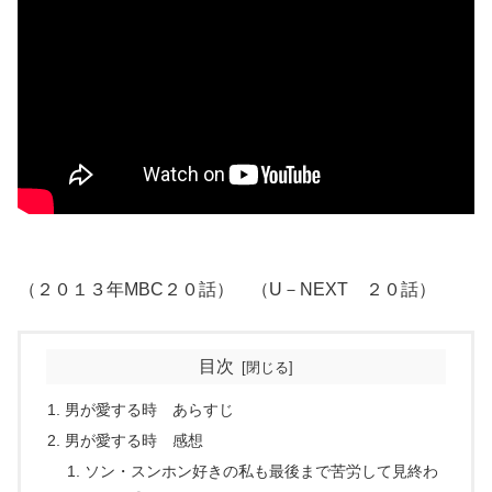
（２０１３年MBC２０話） （U－NEXT ２０話）
目次
男が愛する時 あらすじ
男が愛する時 感想
ソン・スンホン好きの私も最後まで苦労して見終わ