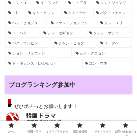
コン・ユ
イ・スンギ
コ・アラ
ソン・ジュンギ
ⅠU
キム・ヒソン
キム・テヒ
パク・ユチョン
ハン・ヒョジュ
ファン・ジョンウム
ソン・ユリ
イ・ヘリ
シン・セギョン
クォン・サンウ
パク・ウンビン
チャン・ヒョク
イ・ダへ
チョン・リョウォン
ムン・グニョン
ド・ギョンス（EXO-D.O）
ユン・ウネ
ブログランキング参加中
ぜひポチっとお願いします！
ホーム
韓国ドラマ
オススメアイテム
運営者情報
サイトマップ
お問い合わせフォ
韓国ドラマランキング
ーム