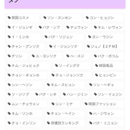
韓国コスメ
ソン・スンホン
コン・ヒョジン
イ・ジュンギ
パク・シフ
チュウォン
キム・レウォン
イ・ミンホ
パク・ソジュン
ヨン・ウジン
チャン・グンソク
イ・ジョンソク
ジュノ【２ＰＭ】
チソン
ユ・ヨンソク
ぺ・スジ
パク・ボコム
ナム・ジュヒョク
ソ・イングク
韓国食品
チョン・ギョンホ
チョ・ジョンソク
ヒョンビン
シン・ヘソン
キム・スヒョン
ソン・ヘギョ
ソ・ジソプ
パク・シネ
ハン・ジミン
ソン・イェジン
ムン・チェウォン
シン・ミナ
韓国ファッション
キム・ソンホ
チョン・ヘイン
ハ・ジウォン
チョ・インソン
俳優別ランキング
パク・ミニョン