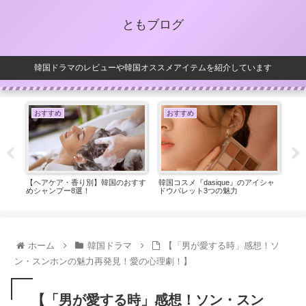
ともブログ
韓国ドラマのレビューや韓国オススメアイテムを紹介しています
おすすめ
おすすめ
お
）ブラ
【ヘアケア・香り別】韓国のおすす
韓国コスメ『dasique』のアイシャ
針を
解説
めシャンプー8選！
ドウパレット3つの魅力
ョン
ホーム
韓国ドラマ
【「男が愛する時」感想！ソ
ン・スンホンの魅力再発見！愛の心理劇！】
【「男が愛する時」感想！ソン・スン