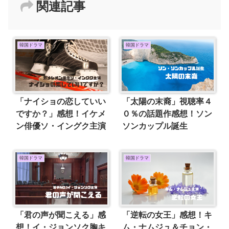
関連記事
韓国ドラマ
韓国ドラマ
「ナイショの恋していい
「太陽の末裔」視聴率４
ですか？」感想！イケメ
０％の話題作感想！ソン
ン俳優ソ・イングク主演
ソンカップル誕生
韓国ドラマ
韓国ドラマ
「君の声が聞こえる」感
「逆転の女王」感想！キ
想！イ・ジョンソク胸キ
ム・ナムジュ＆チョン・