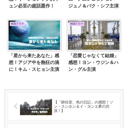
ュン必至の超話題作！
ジュノ＆パク・シフ主演
韓国ドラマ
韓国ドラマ
「星から来たあなた」感
「恋愛じゃなくて結婚」
想！アジア中を熱狂の渦
感想！ヨン・ウジン＆ハ
に！キム・スヒョン主演
ン・グル主演
【「師任堂、色の日記」の感想！ソ
ン・スンホン＆イ・ヨンエ夢の共
演！】