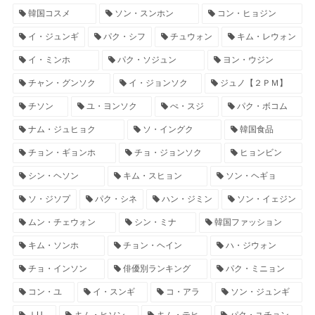
韓国コスメ
ソン・スンホン
コン・ヒョジン
イ・ジュンギ
パク・シフ
チュウォン
キム・レウォン
イ・ミンホ
パク・ソジュン
ヨン・ウジン
チャン・グンソク
イ・ジョンソク
ジュノ【２ＰＭ】
チソン
ユ・ヨンソク
ぺ・スジ
パク・ボコム
ナム・ジュヒョク
ソ・イングク
韓国食品
チョン・ギョンホ
チョ・ジョンソク
ヒョンビン
シン・ヘソン
キム・スヒョン
ソン・ヘギョ
ソ・ジソプ
パク・シネ
ハン・ジミン
ソン・イェジン
ムン・チェウォン
シン・ミナ
韓国ファッション
キム・ソンホ
チョン・ヘイン
ハ・ジウォン
チョ・インソン
俳優別ランキング
パク・ミニョン
コン・ユ
イ・スンギ
コ・アラ
ソン・ジュンギ