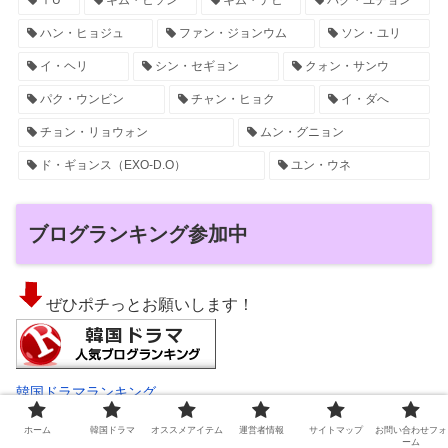
ⅠU
キム・ヒソン
キム・テヒ
パク・ユチョン
ハン・ヒョジュ
ファン・ジョンウム
ソン・ユリ
イ・ヘリ
シン・セギョン
クォン・サンウ
パク・ウンビン
チャン・ヒョク
イ・ダへ
チョン・リョウォン
ムン・グニョン
ド・ギョンス（EXO-D.O）
ユン・ウネ
ブログランキング参加中
ぜひポチっとお願いします！
韓国ドラマランキング
ホーム
韓国ドラマ
オススメアイテム
運営者情報
サイトマップ
お問い合わせフォ
ーム