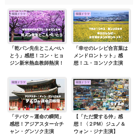
韓国ドラマ
韓国ドラマ
「乾パン先生とこんぺい
「幸せのレシピ合言葉は
とう」感想！コン・ヒョ
メンドロントット」感
ジン新米熱血教師熱演！
想！ユ・ヨンソク主演
韓国ドラマ
韓国ドラマ
「テバク～運命の瞬間」
【「ただ愛する仲」感
感想！アジアスター☆チ
想！〈２PM〉ジュノ＆
ャン・グンソク主演
ウォン・ジナ主演】