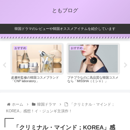
ともブログ
韓国ドラマのレビューや韓国オススメアイテムを紹介しています
おすすめ
おすすめ
お
ーシ
皮膚科監修の韓国コスメブランド
プチプラなのに高品質な韓国コスメ
【ヘ
「CNP laboratory」
なら「MISSHA（ミシャ）」
めシ
ホーム
韓国ドラマ
「クリミナル・マインド；
KOREA」感想！イ・ジュンギ主演作！
「クリミナル・マインド；KOREA」感