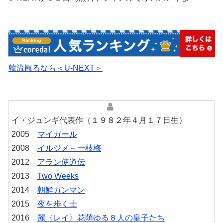
韓流観るなら＜U-NEXT＞
イ・ジュンギ代表作（１９８２年４月１７日生）
2005
マイガール
2008
イルジメ～一枝梅
2012
アラン使道伝
2013
Two Weeks
2014
朝鮮ガンマン
2015
夜を歩く士
2016
麗〈レイ〉花萌ゆる８人の皇子たち