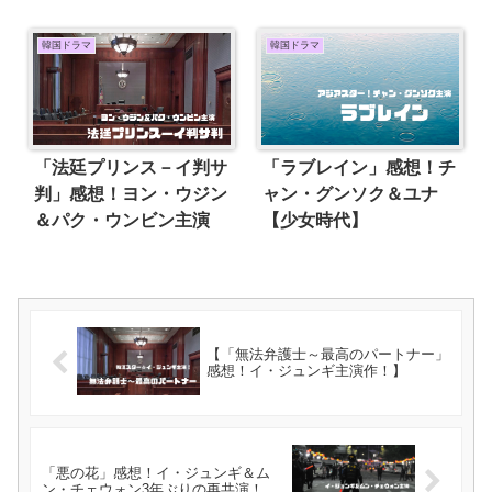
韓国ドラマ
韓国ドラマ
「法廷プリンス－イ判サ
「ラブレイン」感想！チ
判」感想！ヨン・ウジン
ャン・グンソク＆ユナ
＆パク・ウンビン主演
【少女時代】
【「無法弁護士～最高のパートナー」
感想！イ・ジュンギ主演作！】
「悪の花」感想！イ・ジュンギ＆ム
ン・チェウォン3年ぶりの再共演！