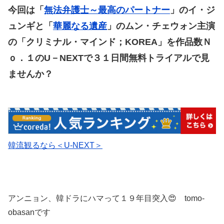
今回は「
無法弁護士～最高のパートナー
」のイ・ジ
ュンギと「
華麗なる遺産
」のムン・チェウォン主演
の「クリミナル・マインド；KOREA」
を作品数Ｎ
ｏ．１のU－NEXTで３１日間無料トライアルで見
ませんか？
韓流観るなら＜U-NEXT＞
アンニョン、韓ドラにハマって１９年目突入😍 tomo-
obasanです