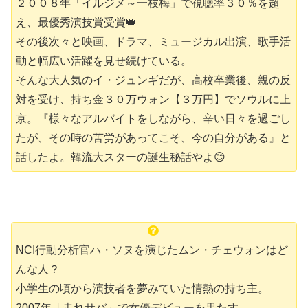
２００８年「イルジメ～一枝梅」で視聴率３０％を超
え、最優秀演技賞受賞👑
その後次々と映画、ドラマ、ミュージカル出演、歌手活
動と幅広い活躍を見せ続けている。
そんな大人気のイ・ジュンギだが、高校卒業後、親の反
対を受け、持ち金３０万ウォン【３万円】でソウルに上
京。
『様々なアルバイトをしながら、辛い日々を過ごし
たが、その時の苦労があってこそ、今の自分がある』と
話したよ。韓流大スターの誕生秘話やよ😊
NCI行動分析官ハ・ソヌを演じたムン・チェウォンはど
んな人？
小学生の頃から演技者を夢みていた情熱の持ち主。
2007年「走れサバ」で女優デビューを果たす。