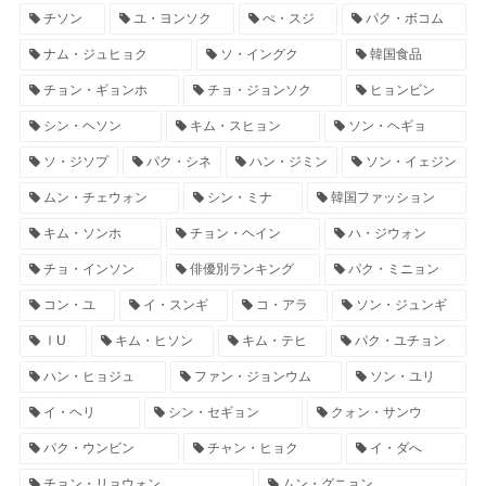
チソン
ユ・ヨンソク
ぺ・スジ
パク・ボコム
ナム・ジュヒョク
ソ・イングク
韓国食品
チョン・ギョンホ
チョ・ジョンソク
ヒョンビン
シン・ヘソン
キム・スヒョン
ソン・ヘギョ
ソ・ジソプ
パク・シネ
ハン・ジミン
ソン・イェジン
ムン・チェウォン
シン・ミナ
韓国ファッション
キム・ソンホ
チョン・ヘイン
ハ・ジウォン
チョ・インソン
俳優別ランキング
パク・ミニョン
コン・ユ
イ・スンギ
コ・アラ
ソン・ジュンギ
ⅠU
キム・ヒソン
キム・テヒ
パク・ユチョン
ハン・ヒョジュ
ファン・ジョンウム
ソン・ユリ
イ・ヘリ
シン・セギョン
クォン・サンウ
パク・ウンビン
チャン・ヒョク
イ・ダへ
チョン・リョウォン
ムン・グニョン