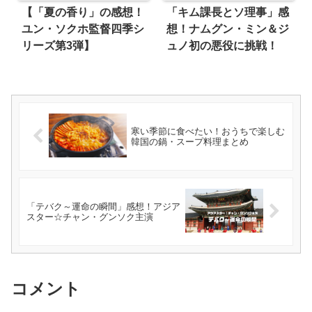
【「夏の香り」の感想！
「キム課長とソ理事」感
ユン・ソクホ監督四季シ
想！ナムグン・ミン＆ジ
リーズ第3弾】
ュノ初の悪役に挑戦！
寒い季節に食べたい！おうちで楽しむ
韓国の鍋・スープ料理まとめ
「テバク～運命の瞬間」感想！アジア
スター☆チャン・グンソク主演
コメント