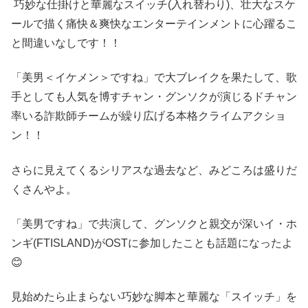
巧妙な仕掛けと華麗なスイッチ(入れ替わり)、壮大なスケ
ールで描く痛快＆爽快なエンターテインメントに心躍るこ
と間違いなしです！！
「美男＜イケメン＞ですね」で大ブレイクを果たして、歌
手としても人気を博すチャン・グンソクが演じるドチャン
率いる詐欺師チームが繰り広げる本格クライムアクショ
ン！！
さらに見えてくるシリアスな過去など、みどころは盛りだ
くさんやよ。
「美男ですね」で共演して、グンソクと親交が深いイ・ホ
ンギ(FTISLAND)がOSTに参加したことも話題になったよ
😊
見始めたら止まらない巧妙な脚本と華麗な「スイッチ」を