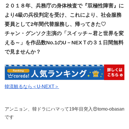
２０１８年、兵務庁の身体検査で『双極性障害』に
より4級の兵役判定を受け、これにより、社会服務
要員として2年間代替服務し、帰ってきた♡
チャン・グンソク主演の「スイッチ～君と世界を変
える～」を作品数No.1のU－NEXＴの３１日間無料
で見ませんか？
韓流観るなら＜U-NEXT＞
アンニョン、韓ドラにハマって19年目突入😍tomo-obasan
です