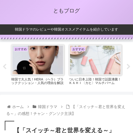
ともブログ
韓国ドラマのレビューや韓国オススメアイテムを紹介しています
おすすめ
おすすめ
お
スメ
韓国で大人気！HERA （ヘラ）ブラ
ついに日本上陸！韓国で話題沸騰！
韓国
ッククッション・人気の理由を解説
ＫＡＨＩ〈カヒ〉マルチバーム
の韓
ホーム
韓国ドラマ
【「スイッチ～君と世界を変え
る～」の感想！チャン・グンソク主演】
【「スイッチ～君と世界を変える～」