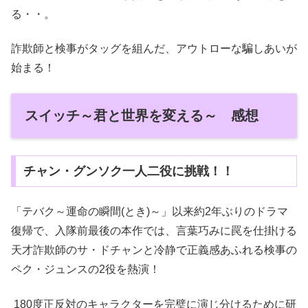
る・・。
詐欺師と検事がタッグを組んだ、アウトローな騙しあいが
始まる！
スイッチ～君と世界を変える～ 感想
チャン・グンソク一人二役に挑戦！！
「テバク～運命の瞬間(とき)～」以来約2年ぶりのドラマ
復帰で、入隊前最後の本作では、言葉巧みに罠を仕掛ける
天才詐欺師のサ・ドチャンと冷静で正義感あふれる検事の
ペク・ジュンスの2役を熱演！
180度正反対のキャラクターを完璧に演じ分けるために研