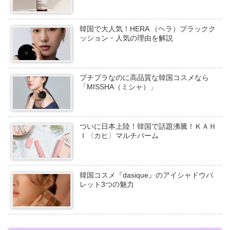
韓国で大人気！HERA （ヘラ）ブラックク
ッション・人気の理由を解説
プチプラなのに高品質な韓国コスメなら
「MISSHA（ミシャ）」
ついに日本上陸！韓国で話題沸騰！ＫＡＨ
Ｉ〈カヒ〉マルチバーム
韓国コスメ『dasique』のアイシャドウパ
レット3つの魅力