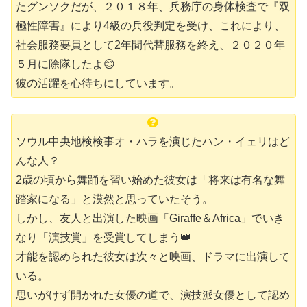
たグンソクだが、
２０１８年、兵務庁の身体検査で『双
極性障害』により4級の兵役判定を受け、これにより、
社会服務要員として2年間代替服務を終え、２０２０年
５月に除隊したよ😊
彼の活躍を心待ちにしています。
ソウル中央地検検事オ・ハラを演じたハン・イェリはど
んな人？
2歳の頃から舞踊を習い始めた彼女は「将来は有名な舞
踏家になる」と漠然と思っていたそう。
しかし、友人と出演した映画「Giraffe＆Africa」でいき
なり「演技賞」を受賞してしまう👑
才能を認められた彼女は次々と映画、ドラマに出演して
いる。
思いがけず開かれた女優の道で、演技派女優として認め