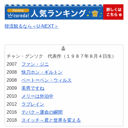
韓流観るなら＜U-NEXT＞
チャン・グンソク 代表作（１９８７年８月４日生）
2007
ファン・ジニ
2008
快刀ホン・ギルトン
2008
ベートーベン・ウィルス
2009
美男ですね
2010
メリーは外泊中
2012
ラブレイン
2016
テバク～運命の瞬間
2018
スイッチ～君と世界を変える