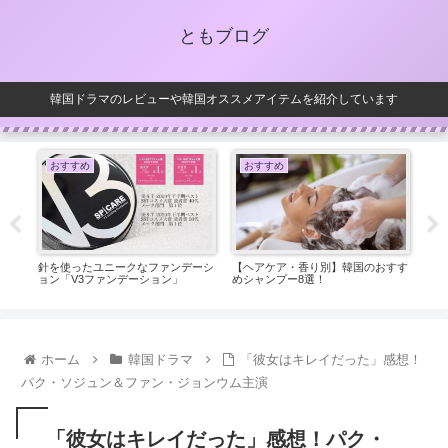
ともブログ
韓国ドラマのレビューや韓国オススメアイテムを紹介しています
おすすめ
おすすめ
お
湿パ
針を使ったユニークなファンデーシ
【ヘアケア・香り別】韓国のおすす
乾燥
ョン「V3ファンデーション」
めシャンプー8選！
で人
ホーム
韓国ドラマ
「彼女はキレイだった」感想！
パク・ソジュン＆ファン・ジョンウム主演
「彼女はキレイだった」感想！パク・