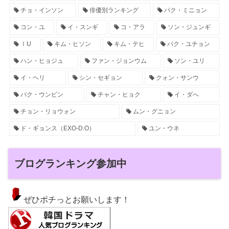
チョ・インソン
俳優別ランキング
パク・ミニョン
コン・ユ
イ・スンギ
コ・アラ
ソン・ジュンギ
ⅠU
キム・ヒソン
キム・テヒ
パク・ユチョン
ハン・ヒョジュ
ファン・ジョンウム
ソン・ユリ
イ・ヘリ
シン・セギョン
クォン・サンウ
パク・ウンビン
チャン・ヒョク
イ・ダへ
チョン・リョウォン
ムン・グニョン
ド・ギョンス（EXO-D.O）
ユン・ウネ
ブログランキング参加中
ぜひポチっとお願いします！