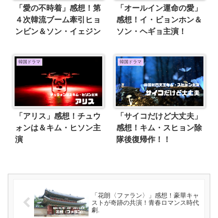
「愛の不時着」感想！第
「オールイン運命の愛」
４次韓流ブーム牽引ヒョ
感想！イ・ビョンホン＆
ンビン＆ソン・イェジン
ソン・ヘギョ主演！
韓国ドラマ
韓国ドラマ
「アリス」感想！チュウ
「サイコだけど大丈夫」
ォンは＆キム・ヒソン主
感想！キム・スヒョン除
演
隊後復帰作！！
「花朗〈ファラン〉」感想！豪華キャ
ストが奇跡の共演！青春ロマンス時代
劇.