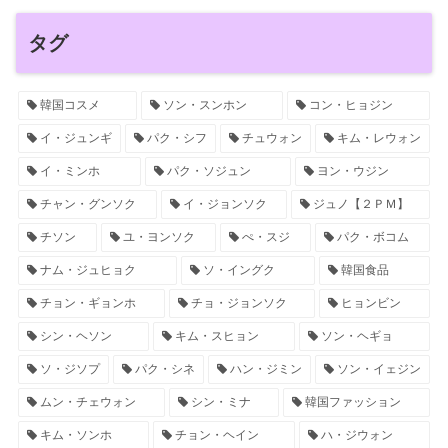
タグ
韓国コスメ
ソン・スンホン
コン・ヒョジン
イ・ジュンギ
パク・シフ
チュウォン
キム・レウォン
イ・ミンホ
パク・ソジュン
ヨン・ウジン
チャン・グンソク
イ・ジョンソク
ジュノ【２ＰＭ】
チソン
ユ・ヨンソク
ぺ・スジ
パク・ボコム
ナム・ジュヒョク
ソ・イングク
韓国食品
チョン・ギョンホ
チョ・ジョンソク
ヒョンビン
シン・ヘソン
キム・スヒョン
ソン・ヘギョ
ソ・ジソプ
パク・シネ
ハン・ジミン
ソン・イェジン
ムン・チェウォン
シン・ミナ
韓国ファッション
キム・ソンホ
チョン・ヘイン
ハ・ジウォン