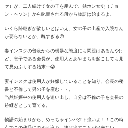
ァ）が、二人続けて女の子を産んで、姑ホン女史（チョ
ン・ヘソン）から叱責される所から物語は始まるよ。
いくら跡継ぎが欲しいとはいえ、女の子の出産で入院なん
か要らないとか、醜すぎる😠
妻インスクの普段からの横暴な態度にも問題はあるんやけ
ど、息子である会長が、使用人とあやまちを起こしても見
て見ぬふりする始末‥😱
妻インスクは使用人が妊娠していることを知り、会長の秘
書と不倫して男の子を産む・・。
当然妊娠中の使用人を追い出し、自分は不倫の子を会長の
跡継ぎとして育てる。
物語の始まりから、めっちゃインパクト強いよ！！この時
点でこの作品にのめり込み、抜け出すことが出来ない