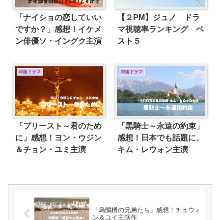
「ナイショの恋していい
【２PM】ジュノ ドラ
ですか？」感想！イケメ
マ視聴率ランキング ベ
ン俳優ソ・イングク主演
スト５
韓国ドラマ
韓国ドラマ
「プリースト～君のため
「黒騎士～永遠の約束」
に」感想！ヨン・ウジン
感想！日本でも話題に、
＆チョン・ユミ主演
キム・レウォン主演
「烏鵲橋の兄弟たち」感想！チュウォ
ン＆ユイ主演作