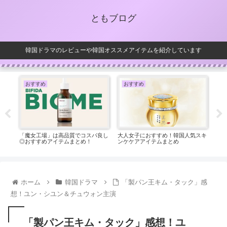
ともブログ
韓国ドラマのレビューや韓国オススメアイテムを紹介しています
おすすめ
おすすめ
お
い！
「魔女工場」は高品質でコスパ良し
大人女子におすすめ！韓国人気スキ
韓国
◎おすすめアイテムまとめ！
ンケケアアイテムまとめ
ック
ホーム
韓国ドラマ
「製パン王キム・タック」感
想！ユン・シユン＆チュウォン主演
「製パン王キム・タック」感想！ユ