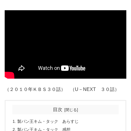
（２０１０年ＫＢＳ３０話） （U－NEXT ３０話）
目次
製パン王キム・タック あらすじ
製パン王キム・タック 感想