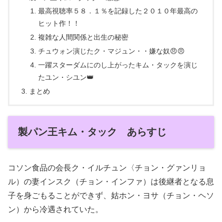
最高視聴率５８．１％を記録した２０１０年最高の
ヒット作！！
複雑な人間関係と出生の秘密
チュウォン演じたク・マジュン・・嫌な奴😠😠
一躍スターダムにのし上がったキム・タックを演じ
たユン・シユン👑
まとめ
製パン王キム・タック あらすじ
コソン食品の会長ク・イルチュン〈チョン・グァンリョ
ル）の妻インスク（チョン・インファ）は後継者となる息
子を身ごもることができず、姑ホン・ヨサ（チョン・ヘソ
ン）から冷遇されていた。