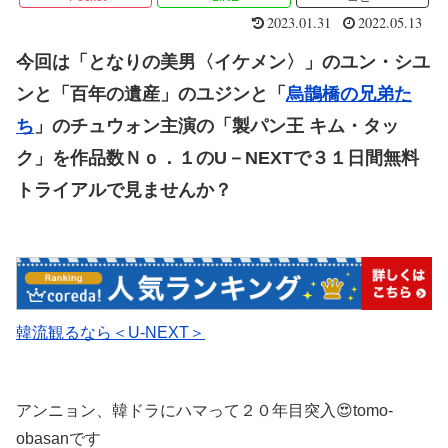
2023.01.31
2022.05.13
今回は「となりの美男〈イケメン〉」のユン・シユ
ンと「百年の遺産」のユジンと「
烏鵲橋の兄弟た
ち
」のチュウォン主演の「製パン王 キム・タッ
ク」
を作品数Ｎｏ．１のU－NEXTで３１日間無料
トライアルで見ませんか？
韓流観るなら＜U-NEXT＞
アンニョン、韓ドラにハマって２０年目突入😍tomo-
obasanです