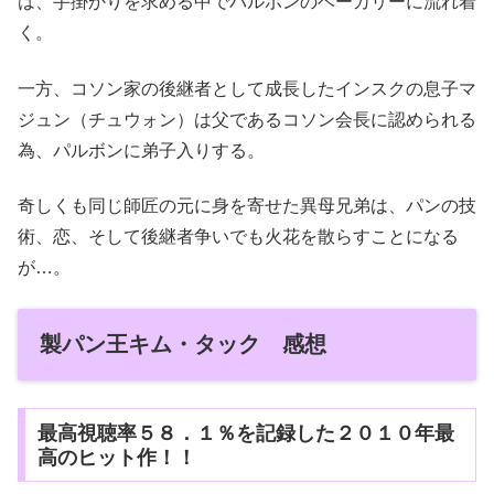
は、手掛かりを求める中でパルボンのベーカリーに流れ着
く。
一方、コソン家の後継者として成長したインスクの息子マ
ジュン（チュウォン）は父であるコソン会長に認められる
為、パルボンに弟子入りする。
奇しくも同じ師匠の元に身を寄せた異母兄弟は、パンの技
術、恋、そして後継者争いでも火花を散らすことになる
が…。
製パン王キム・タック 感想
最高視聴率５８．１％を記録した２０１０年最
高のヒット作！！