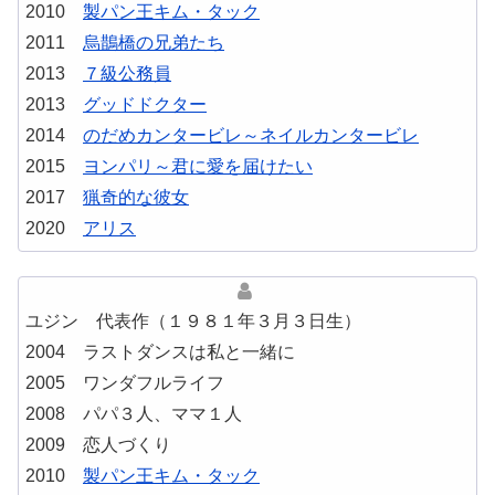
2010
製パン王キム・タック
2011
烏鵲橋の兄弟たち
2013
７級公務員
2013
グッドドクター
2014
のだめカンタービレ～ネイルカンタービレ
2015
ヨンパリ～君に愛を届けたい
2017
猟奇的な彼女
2020
アリス
ユジン 代表作（１９８１年３月３日生）
2004 ラストダンスは私と一緒に
2005 ワンダフルライフ
2008 パパ３人、ママ１人
2009 恋人づくり
2010
製パン王キム・タック