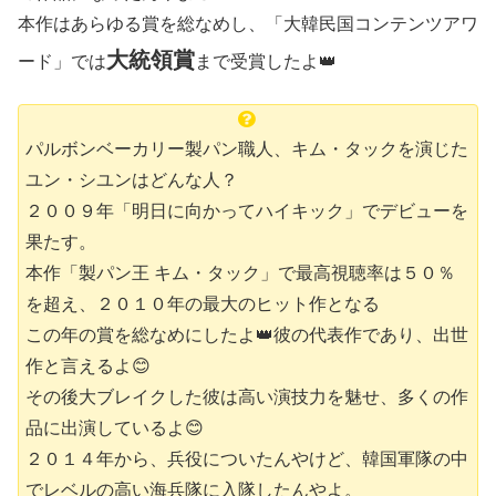
本作はあらゆる賞を総なめし、「大韓民国コンテンツアワ
大統領賞
ード」では
まで受賞したよ👑
パルボンベーカリー製パン職人、キム・タックを演じた
ユン・シユンはどんな人？
２００９年「明日に向かってハイキック」でデビューを
果たす。
本作「製パン王 キム・タック」で最高視聴率は５０％
を超え、２０１０年の最大のヒット作となる
この年の賞を総なめにしたよ👑彼の代表作であり、出世
作と言えるよ😊
その後大ブレイクした彼は高い演技力を魅せ、多くの作
品に出演しているよ😊
２０１４年から、兵役についたんやけど、韓国軍隊の中
でレベルの高い海兵隊に入隊したんやよ。