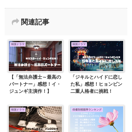
関連記事
韓国ドラマ
韓国ドラマ
【「無法弁護士～最高の
「ジキルとハイドに恋し
パートナー」感想！イ・
た私」感想！ヒョンビン
ジュンギ主演作！】
二重人格者に挑戦！
韓国ドラマ
俳優別視聴率ランキング